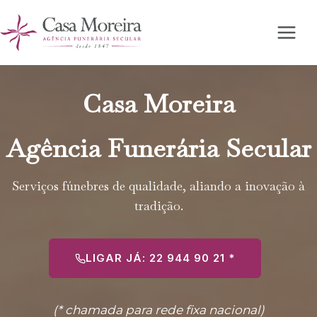
Skip
to
content
Casa Moreira
Agência Funerária Secular
Serviços fúnebres de qualidade, aliando a inovação à
tradição.
LIGAR JÁ: 22 944 90 21 *
(* chamada para rede fixa nacional)